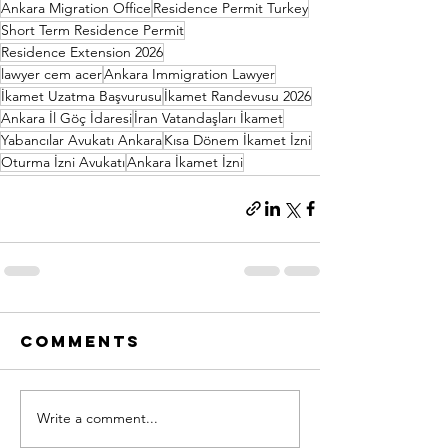
Ankara Migration Office
Residence Permit Turkey
Short Term Residence Permit
Residence Extension 2026
lawyer cem acer
Ankara Immigration Lawyer
İkamet Uzatma Başvurusu
İkamet Randevusu 2026
Ankara İl Göç İdaresi
İran Vatandaşları İkamet
Yabancılar Avukatı Ankara
Kısa Dönem İkamet İzni
Oturma İzni Avukatı
Ankara İkamet İzni
Comments
Write a comment...