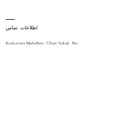
اطلاعات تماس
Korkutreis Mahallesi, Cihan Sokak, No:
22/9
Çankaya/ANKARA
: تلفن همراه
+90 539 718 74 06
avcemacer@gmail.com
نام و نام خانوادگی