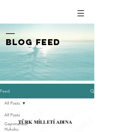
BLOG FEED
Feed
All Posts
All Posts
Gayrımenkul
Hukuku