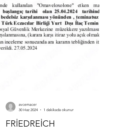
avcemacer
30 Haz 2024
1 dakikada okunur
FRİEDREİCH