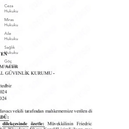
Ceza
Hukuku
Miras
Hukuku
Aile
Hukuku
Sağlık
Hukuku
Göç
Hukuku