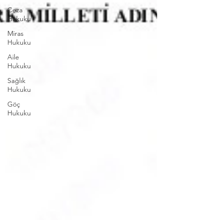
Ceza
Hukuku
Miras
Hukuku
Aile
Hukuku
Sağlık
Hukuku
Göç
Hukuku